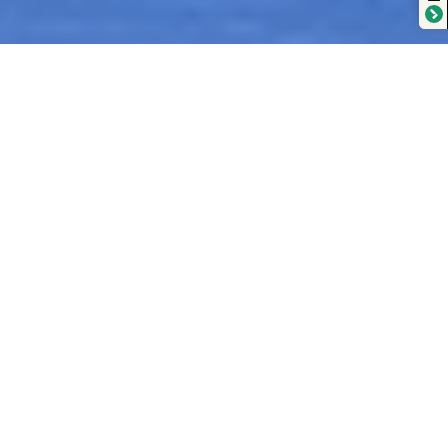
;
Kinek ajánljuk VIP
bérleteinket?