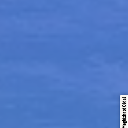
Megbízható Oldal
Trustindex
Igazolta: